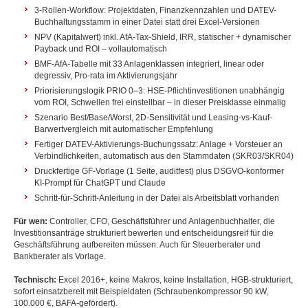
3-Rollen-Workflow: Projektdaten, Finanzkennzahlen und DATEV-
Buchhaltungsstamm in einer Datei statt drei Excel-Versionen
NPV (Kapitalwert) inkl. AfA-Tax-Shield, IRR, statischer + dynamischer
Payback und ROI – vollautomatisch
BMF-AfA-Tabelle mit 33 Anlagenklassen integriert, linear oder
degressiv, Pro-rata im Aktivierungsjahr
Priorisierungslogik PRIO 0–3: HSE-Pflichtinvestitionen unabhängig
vom ROI, Schwellen frei einstellbar – in dieser Preisklasse einmalig
Szenario Best/Base/Worst, 2D-Sensitivität und Leasing-vs-Kauf-
Barwertvergleich mit automatischer Empfehlung
Fertiger DATEV-Aktivierungs-Buchungssatz: Anlage + Vorsteuer an
Verbindlichkeiten, automatisch aus den Stammdaten (SKR03/SKR04)
Druckfertige GF-Vorlage (1 Seite, auditfest) plus DSGVO-konformer
KI-Prompt für ChatGPT und Claude
Schritt-für-Schritt-Anleitung in der Datei als Arbeitsblatt vorhanden
Für wen:
Controller, CFO, Geschäftsführer und Anlagenbuchhalter, die
Investitionsanträge strukturiert bewerten und entscheidungsreif für die
Geschäftsführung aufbereiten müssen. Auch für Steuerberater und
Bankberater als Vorlage.
Technisch:
Excel 2016+, keine Makros, keine Installation, HGB-strukturiert,
sofort einsatzbereit mit Beispieldaten (Schraubenkompressor 90 kW,
100.000 €, BAFA-gefördert).