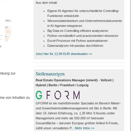
Aus dem Inhalt:
Eigene KI-Agenten für unterschiedliche Controlling-
Funktionen entwickeln
Wissensdatenbanken und Unternehmensdokumente
in KI-Agenten integrieren
Big Data im Controlling effizient analysieren
Python verständlich und praxisorientiert einsetzen
Excel-Prozesse mit Python automatisieren
Datenanalysen mit pandas durchführen
n!
Jetzt hier für 12,99 EUR downloaden >>
Stellenanzeigen
inkung zur
Real Estate Operations Manager (m/w/d) - Vollzeit |
Hybrid | Berlin / Frankfurt / Leipzig
me von Inhalten zu
GFORM ist ein marktführender Spezialist im Bereich Mieter-
und Gewerbeimmobilienmanagement mit Sitz in Berlin. Mit
über 15 Jahren Erfahrung, ca. 1,35 Mrd. € Assets under
Management und mehr als 550.000 m² betreuter
Gesamtfläche – darunter Europas größter Artikel-9-Fonds,
zählt unser verwaltetes P...
Mehr Infos >>