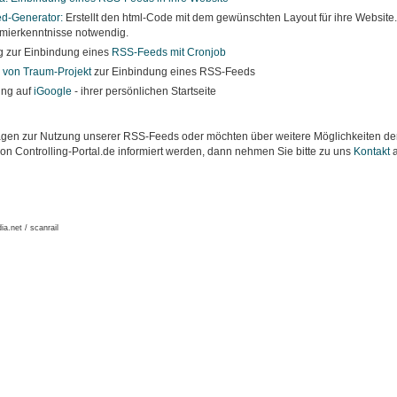
d-Generator:
Erstellt den html-Code mit dem gewünschten Layout für ihre Website
mierkenntnisse notwendig.
g zur Einbindung eines
RSS-Feeds mit Cronjob
 von Traum-Projekt
zur Einbindung eines RSS-Feeds
ung auf
iGoogle
- ihrer persönlichen Startseite
gen zur Nutzung unserer RSS-Feeds oder möchten über weitere Möglichkeiten der
n Controlling-Portal.de informiert werden, dann nehmen Sie bitte zu uns
Kontakt
a
a.net / scanrail