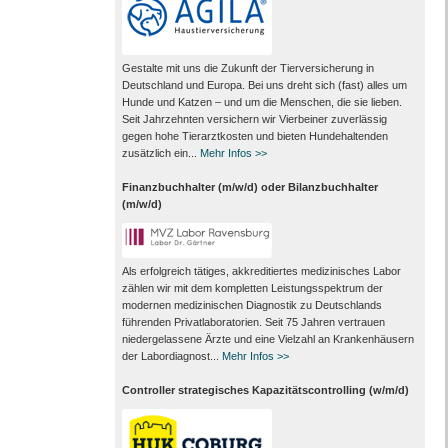
Gestalte mit uns die Zukunft der Tierversicherung in
Deutschland und Europa. Bei uns dreht sich (fast) alles um
Hunde und Katzen – und um die Menschen, die sie lieben.
Seit Jahrzehnten versichern wir Vierbeiner zuverlässig
gegen hohe Tierarztkosten und bieten Hundehaltenden
zusätzlich ein...
Mehr Infos >>
Finanzbuchhalter (m/w/d) oder Bilanzbuchhalter
(m/w/d)
Als erfolgreich tätiges, akkreditiertes medizinisches Labor
zählen wir mit dem kompletten Leistungs­spektrum der
modernen medizinischen Diagnostik zu Deutschlands
führenden Privat­laboratorien. Seit 75 Jahren vertrauen
nieder­gelassene Ärzte und eine Vielzahl an Kranken­häusern
der Labor­diagnost...
Mehr Infos >>
Controller strategisches Kapazitätscontrolling (w/m/d)