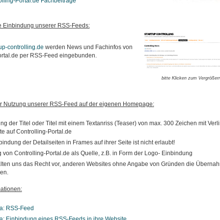
lling-Portal.de Fachbeiträge
die Einbindung unserer RSS-Feeds:
p-controlling.de
werden News und Fachinfos von
ortal.de per RSS-Feed eingebunden.
bitte Klicken zum Vergrößer
r Nutzung unserer RSS-Feed auf der eigenen Homepage:
ng der Titel oder Titel mit einem Textanriss (Teaser) von max. 300 Zeichen mit Verl
te auf Controlling-Portal.de
indung der Detailseiten in Frames auf ihrer Seite ist nicht erlaubt!
von Controlling-Portal.de als Quelle, z.B. in Form der Logo- Einbindung
lten uns das Recht vor, anderen Websites ohne Angabe von Gründen die Übernah
en.
ationen:
ia: RSS-Feed
a: Einbindung eines RSS-Feeds in ihre Website