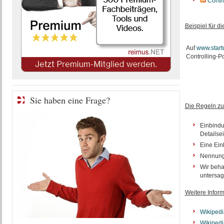
Contro
Beispiel für 
Auf
www.startu
Controlling-P
Sie haben eine Frage?
Die Regeln zu
Einbindu
Detailsei
Eine Einb
Nennung 
Wir beha
untersag
Weitere Inform
Wikiped
Wikipedi