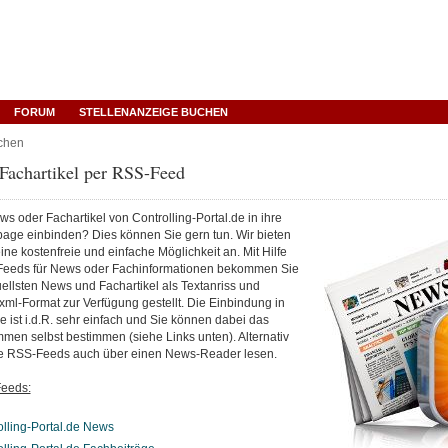
FORUM
STELLENANZEIGE BUCHEN
chen
Fachartikel per RSS-Feed
s oder Fachartikel von Controlling-Portal.de in ihre
ge einbinden? Dies können Sie gern tun. Wir bieten
eine kostenfreie und einfache Möglichkeit an. Mit Hilfe
Feeds für News oder Fachinformationen bekommen Sie
ellsten News und Fachartikel als Textanriss und
xml-Format zur Verfügung gestellt. Die Einbindung in
ist i.d.R. sehr einfach und Sie können dabei das
men selbst bestimmen (siehe Links unten). Alternativ
e RSS-Feeds auch über einen News-Reader lesen.
eeds:
lling-Portal.de News