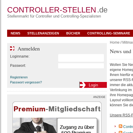
CONTROLLER-STELLEN
.de
Stellenmarkt für Controller und Controlling-Spezialisten
NEWS
STELLENANZEIGEN
BÜCHER
CONTROLLING-SEMINARE
Home
/
Mitma
Anmelden
News und 
Loginname:
Wollen Sie New
Passwort:
eigene Homepa
Ihnen hierfür 
Registrieren
unserer RSS-
Passwort vergessen?
immer die aktu
Verlinkung im 
ihre Homepage 
ANZEIGE
Layout vollkom
können Sie di
Unsere RSS-F
Contro