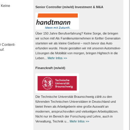
. Keine
Senior Controller (m/w/d) Investment & M&A
Über 150 Jahre Berufserfahrung? Keine Sorge, die bringen
wir schon mit! Als Familienunternehmen in fünfter Generation
starteten wir als kleine Gießerei – noch bevor das Auto
 Content-
erfunden wurde. Heute gestalten wir mit unseren Automotive-
uf.
Lösungen die Mobilität von morgen, bringen Hightech in die
Leben...
Mehr Infos >>
Finanzkraft (m/w/d)
Die Technische Universität Braunschweig zählt zu den
führenden Technischen Universitäten in Deutschland und
bietet Ihnen als Arbeit­geberin eine große Auswahl an
modernen, anspruchsvollen und vielseitigen Arbeits­plätzen.
Nicht nur im Bereich der Forschung und Lehre, auch in
Verwaltung, Technik u...
Mehr Infos >>