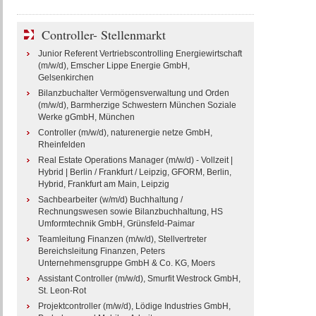
Controller- Stellenmarkt
Junior Referent Vertriebscontrolling Energiewirtschaft
(m/w/d), Emscher Lippe Energie GmbH,
Gelsenkirchen
Bilanzbuchalter Vermögensverwaltung und Orden
(m/w/d), Barmherzige Schwestern München Soziale
Werke gGmbH, München
Controller (m/w/d), naturenergie netze GmbH,
Rheinfelden
Real Estate Operations Manager (m/w/d) - Vollzeit |
Hybrid | Berlin / Frankfurt / Leipzig, GFORM, Berlin,
Hybrid, Frankfurt am Main, Leipzig
Sachbearbeiter (w/m/d) Buchhaltung /
Rechnungswesen sowie Bilanzbuchhaltung, HS
Umformtechnik GmbH, Grünsfeld-Paimar
Teamleitung Finanzen (m/w/d), Stellvertreter
Bereichsleitung Finanzen, Peters
Unternehmensgruppe GmbH & Co. KG, Moers
Assistant Controller (m/w/d), Smurfit Westrock GmbH,
St. Leon-Rot
Projektcontroller (m/w/d), Lödige Industries GmbH,