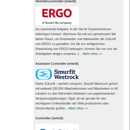
Vertriebscontroller (m/w/d)
ine spannende Aufgabe, in der Sie Ihr Expertenwissen
einbringen können. Wachsen Sie mit uns gemeinsam! Wir
bieten Raum, um füreinander und miteinander die Zukunft
von ERGO zu gestalten. Da Sie zur erfolgreichen
Entwicklung von ERGO beitragen, können Sie von uns als
Arbeitgeber einiges erwarten, z...
Mehr Infos >>
Assistant Controller (m/w/d)
Deine Zukunft – perfekt verpackt. Smurfit Westrock gehört
mit weltweit 100.000 Mitarbeiter­innen und Mitarbeitern in 40
Ländern zu den führenden Anbietern von papier­basierten
Verpackungs­lösungen. Egal, ob wir gerade für den
wichtigsten Onlinehändler der Welt produzieren oder
Deutschlands größte...
Mehr Infos >>
Controller (m/w/d)