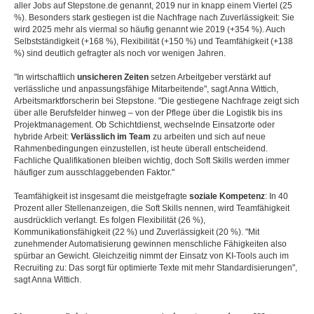
aller Jobs auf Stepstone.de genannt, 2019 nur in knapp einem Viertel (25
%). Besonders stark gestiegen ist die Nachfrage nach Zuverlässigkeit: Sie
wird 2025 mehr als viermal so häufig genannt wie 2019 (+354 %). Auch
Selbstständigkeit (+168 %), Flexibilität (+150 %) und Teamfähigkeit (+138
%) sind deutlich gefragter als noch vor wenigen Jahren.
"In wirtschaftlich
unsicheren Zeiten
setzen Arbeitgeber verstärkt auf
verlässliche und anpassungsfähige Mitarbeitende", sagt Anna Wittich,
Arbeitsmarktforscherin bei Stepstone. "Die gestiegene Nachfrage zeigt sich
über alle Berufsfelder hinweg – von der Pflege über die Logistik bis ins
Projektmanagement. Ob Schichtdienst, wechselnde Einsatzorte oder
hybride Arbeit:
Verlässlich im Team
zu arbeiten und sich auf neue
Rahmenbedingungen einzustellen, ist heute überall entscheidend.
Fachliche Qualifikationen bleiben wichtig, doch Soft Skills werden immer
häufiger zum ausschlaggebenden Faktor."
Teamfähigkeit ist insgesamt die meistgefragte
soziale Kompetenz
: In 40
Prozent aller Stellenanzeigen, die Soft Skills nennen, wird Teamfähigkeit
ausdrücklich verlangt. Es folgen Flexibilität (26 %),
Kommunikationsfähigkeit (22 %) und Zuverlässigkeit (20 %). "Mit
zunehmender Automatisierung gewinnen menschliche Fähigkeiten also
spürbar an Gewicht. Gleichzeitig nimmt der Einsatz von KI-Tools auch im
Recruiting zu: Das sorgt für optimierte Texte mit mehr Standardisierungen",
sagt Anna Wittich.