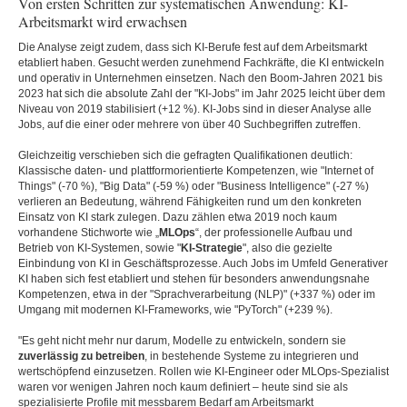
Von ersten Schritten zur systematischen Anwendung: KI-
Arbeitsmarkt wird erwachsen
Die Analyse zeigt zudem, dass sich KI-Berufe fest auf dem Arbeitsmarkt
etabliert haben. Gesucht werden zunehmend Fachkräfte, die KI entwickeln
und operativ in Unternehmen einsetzen. Nach den Boom-Jahren 2021 bis
2023 hat sich die absolute Zahl der "KI-Jobs" im Jahr 2025 leicht über dem
Niveau von 2019 stabilisiert (+12 %). KI-Jobs sind in dieser Analyse alle
Jobs, auf die einer oder mehrere von über 40 Suchbegriffen zutreffen.
Gleichzeitig verschieben sich die gefragten Qualifikationen deutlich:
Klassische daten- und plattformorientierte Kompetenzen, wie "Internet of
Things" (-70 %), "Big Data" (-59 %) oder "Business Intelligence" (-27 %)
verlieren an Bedeutung, während Fähigkeiten rund um den konkreten
Einsatz von KI stark zulegen. Dazu zählen etwa 2019 noch kaum
vorhandene Stichworte wie „
MLOps
“, der professionelle Aufbau und
Betrieb von KI-Systemen, sowie "
KI-Strategie
", also die gezielte
Einbindung von KI in Geschäftsprozesse. Auch Jobs im Umfeld Generativer
KI haben sich fest etabliert und stehen für besonders anwendungsnahe
Kompetenzen, etwa in der "Sprachverarbeitung (NLP)" (+337 %) oder im
Umgang mit modernen KI-Frameworks, wie "PyTorch" (+239 %).
"Es geht nicht mehr nur darum, Modelle zu entwickeln, sondern sie
zuverlässig zu betreiben
, in bestehende Systeme zu integrieren und
wertschöpfend einzusetzen. Rollen wie KI-Engineer oder MLOps-Spezialist
waren vor wenigen Jahren noch kaum definiert – heute sind sie als
spezialisierte Profile mit messbarem Bedarf am Arbeitsmarkt