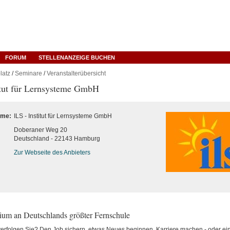
FORUM
STELLENANZEIGE BUCHEN
latz
/
Seminare
/
Veranstalterübersicht
itut für Lernsysteme GmbH
ame:
ILS - Institut für Lernsysteme GmbH
Doberaner Weg 20
Deutschland - 22143 Hamburg
Zur Webseite des Anbieters
dium an Deutschlands größter Fernschule
erfolgen Sie? Den Job sichern, etwas Neues beginnen, Karriere machen - oder ein