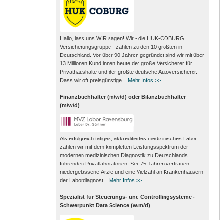
Hallo, lass uns WIR sagen! Wir - die HUK-COBURG
Versicherungsgruppe - zählen zu den 10 größten in
Deutschland. Vor über 90 Jahren gegründet sind wir mit über
13 Millionen Kund:innen heute der große Versicherer für
Privathaushalte und der größte deutsche Autoversicherer.
Dass wir oft preisgünstige...
Mehr Infos >>
Finanzbuchhalter (m/w/d) oder Bilanzbuchhalter
(m/w/d)
Als erfolgreich tätiges, akkreditiertes medizinisches Labor
zählen wir mit dem kompletten Leistungs­spektrum der
modernen medizinischen Diagnostik zu Deutschlands
führenden Privat­laboratorien. Seit 75 Jahren vertrauen
nieder­gelassene Ärzte und eine Vielzahl an Kranken­häusern
der Labor­diagnost...
Mehr Infos >>
Spezialist für Steuerungs- und Controllingsysteme -
Schwerpunkt Data Science (w/m/d)