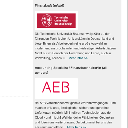
Finanzkraft (m/w/d)
Die Technische Universität Braunschweig zählt zu den
führenden Technischen Universitäten in Deutschland und
bietet Ihnen als Arbeit­geberin eine große Auswahl an
modernen, anspruchsvollen und vielseitigen Arbeits­plätzen.
Nicht nur im Bereich der Forschung und Lehre, auch in
Verwaltung, Technik u...
Mehr Infos >>
Accounting Specialist / Finanzbuchhalter*in (all
genders)
Bei AEB vereinfachen wir globale Warenbewegungen - und
machen effiziente, ökologische, sichere und gerechte
Lieferketten möglich. Mit intuitiven Technologien aus der
Cloud - und mit dir! Weil du, deine Fähigkeiten, Gedanken
und Ideen uns weiterbringen. Du bekommst bei uns den
Freiraum und offene ...
Mehr Infos >>