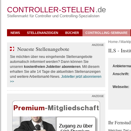
CONTROLLER-STELLEN
.de
Stellenmarkt für Controller und Controlling-Spezialisten
NEWS
STELLENANZEIGEN
BÜCHER
CONTROLLING-SEMINARE
Home
/
Marktp
ANZEIGE
Neueste Stellenangebote
ILS - Inst
Sie möchten über neu eingehende Stellenangebote
automatisch informiert werden? Dann können Sie
Anbietern
unseren
kostenfreien Jobletter abonnieren
. Mit diesem
erhalten Sie alle 14 Tage die aktuellsten Stellenanzeigen
Anschrift:
und weitere Arbeitsmarkt-News.
Jobletter jetzt abonnieren
>>
Webseite:
ANZEIGE
Ihr Fernstu
Welches Ziel v