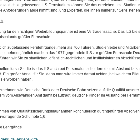
 staatlich zugelassenen ILS-Fernstudium können Sie das erreichen - mit Studienun
hre Anforderungen abgestimmt sind, und Experten, die Ihnen immer zur Seite stehen
ck
ng für den richtigen Weiterbildungspartner ist eine Vertrauenssache. Das ILS biete
utschlands größter Fernschule.
lich zugelassene Fernlehrgänge, mehr als 700 Tutoren, Studienleiter und Mitarbei
nteilnehmer jährlich machen das 1977 gegründete ILS zur größten Fernschule Deu
führen wir Sie zu staatlichen, öffentlich-rechtlichen und institutsinternen Abschlüss
uellen forsa-Studie ist das ILS auch bei Personalentscheidern die mit Abstand bek
. Ein großer Vorteil für Sie, denn man wird immer darauf achten, bei welchem Bild
ss erworben haben.
rnehmen wie Deutsche Bank oder Deutsche Bahn setzen auf die Qualität unserer 
m vom Auswärtigen Amt damit beauftragt, deutsche Kinder im Ausland per Fernunte
ahmen von Qualitätssicherungsmaßnahmen kontinuierlich durchgeführten Absolven
ervorragende Schulnote 1,6.
e Lehrgänge
 geprüfte Betriebswirte