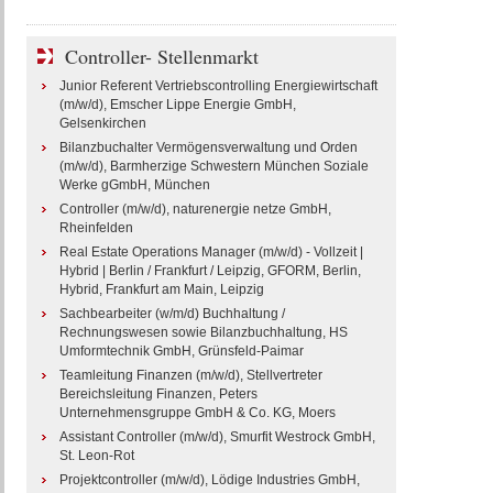
Controller- Stellenmarkt
Junior Referent Vertriebscontrolling Energiewirtschaft
(m/w/d), Emscher Lippe Energie GmbH,
Gelsenkirchen
Bilanzbuchalter Vermögensverwaltung und Orden
(m/w/d), Barmherzige Schwestern München Soziale
Werke gGmbH, München
Controller (m/w/d), naturenergie netze GmbH,
Rheinfelden
Real Estate Operations Manager (m/w/d) - Vollzeit |
Hybrid | Berlin / Frankfurt / Leipzig, GFORM, Berlin,
Hybrid, Frankfurt am Main, Leipzig
Sachbearbeiter (w/m/d) Buchhaltung /
Rechnungswesen sowie Bilanzbuchhaltung, HS
Umformtechnik GmbH, Grünsfeld-Paimar
Teamleitung Finanzen (m/w/d), Stellvertreter
Bereichsleitung Finanzen, Peters
Unternehmensgruppe GmbH & Co. KG, Moers
Assistant Controller (m/w/d), Smurfit Westrock GmbH,
St. Leon-Rot
Projektcontroller (m/w/d), Lödige Industries GmbH,