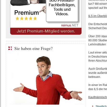
tun? Mit einem
speziell auf I
ILS im Überbli
Die Entscheidu
Sicherheit De
Über 200 staat
80.000 Studie
Lehrinstituten 
Sie haben eine Frage?
Laut einer akt
in Deutschland
Ihren Abschlu
Auch Großunte
wurde außerde
betreuen.
In einer im R
das ILS die h
Kaufmännisch
Staatlich