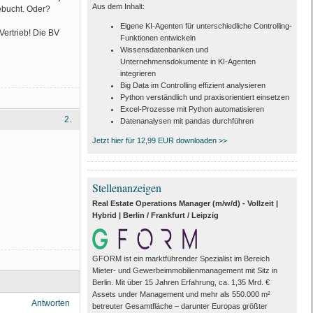
Aus dem Inhalt:
ebucht. Oder?
Eigene KI-Agenten für unterschiedliche Controlling-
ertrieb! Die BV
Funktionen entwickeln
Wissensdatenbanken und
Unternehmensdokumente in KI-Agenten
integrieren
Big Data im Controlling effizient analysieren
Python verständlich und praxisorientiert einsetzen
Excel-Prozesse mit Python automatisieren
2.
Datenanalysen mit pandas durchführen
Jetzt hier für 12,99 EUR downloaden >>
Stellenanzeigen
Real Estate Operations Manager (m/w/d) - Vollzeit |
Hybrid | Berlin / Frankfurt / Leipzig
GFORM ist ein marktführender Spezialist im Bereich
Mieter- und Gewerbeimmobilienmanagement mit Sitz in
Berlin. Mit über 15 Jahren Erfahrung, ca. 1,35 Mrd. €
Assets under Management und mehr als 550.000 m²
Antworten
betreuter Gesamtfläche – darunter Europas größter