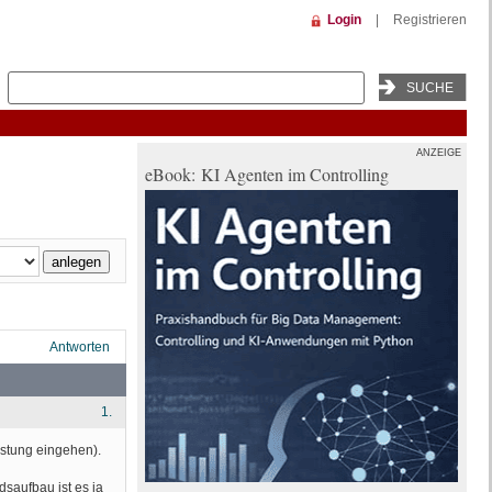
Login
|
Registrieren
ANZEIGE
eBook: KI Agenten im Controlling
Antworten
1.
stung eingehen).
saufbau ist es ja