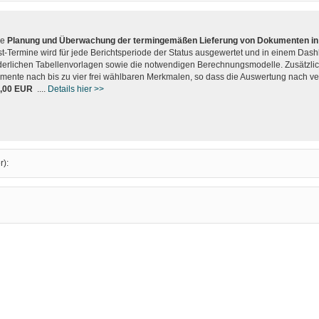
ie
Planung und Überwachung der termingemäßen Lieferung von Dokumenten in 
st-Termine wird für jede Berichtsperiode der Status ausgewertet und in einem Dash
derlichen Tabellenvorlagen sowie die notwendigen Berechnungsmodelle. Zusätzlich
mente nach bis zu vier frei wählbaren Merkmalen, so dass die Auswertung nach v
2,00 EUR
....
Details hier >>
r):