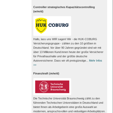
Controller strategisches Kapazitätscontrolling
(w/m/d)
Hallo, lass uns WIR sagen! Wir - die HUK-COBURG
Versicherungsgruppe - zählen zu den 10 größten in
Deutschland. Vor über 90 Jahren gegründet sind wir mit
über 13 Millionen Kund:innen heute der große Versicherer
für Privathaushalte und der größte deutsche
Autoversicherer. Dass wir oft preisgünstige...
Mehr Infos
>>
Finanzkraft (m/w/d)
Die Technische Universität Braunschweig zählt zu den
führenden Technischen Universitäten in Deutschland und
bietet Ihnen als Arbeit­geberin eine große Auswahl an
modernen, anspruchsvollen und vielseitigen Arbeits­plätzen.