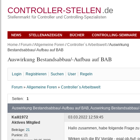
CONTROLLER-STELLEN
.de
Stellenmarkt für Controller und Controlling-Spezialisten
NEWS
STELLENANZEIGEN
BÜCHER
CONTROLLING-SEMINARE
Home
/
Forum
/
Allgemeine Foren
/
Controller´s Arbeitswelt
/ Auswirkung
Bestandsabbau/-Aufbau auf BAB
Auswirkung Bestandsabbau/-Aufbau auf BAB
Login
Registrieren
Suchen
User
Regeln
Forum
»
Allgemeine Foren
»
Controller´s Arbeitswelt
Seiten:
1
Auswirkung Bestandsabbau/-Aufbau auf BAB, Auswirkung Bestandsabbau/
Kaili1972
03.03.2022 12:59:45
Aktives Mitglied
Hallo zusammen, habe folgende Frage zu 
Beiträge:
21
Punkte:
21
Wirken sich die BV Vorräte - egal ob Auf