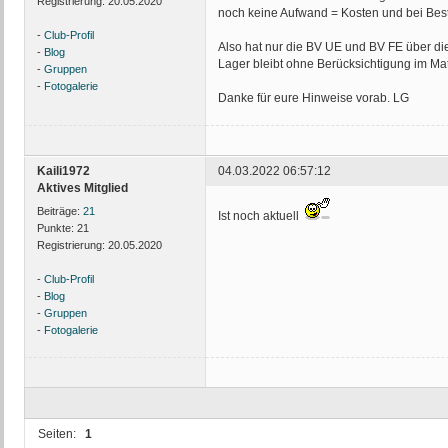
Registrierung:
20.05.2020
noch keine Aufwand = Kosten und bei Best
-
Club-Profil
Also hat nur die BV UE und BV FE über di
-
Blog
Lager bleibt ohne Berücksichtigung im Ma
-
Gruppen
-
Fotogalerie
Danke für eure Hinweise vorab. LG
Kaili1972
04.03.2022 06:57:12
Aktives Mitglied
Beiträge:
21
Ist noch aktuell
Punkte:
21
Registrierung:
20.05.2020
-
Club-Profil
-
Blog
-
Gruppen
-
Fotogalerie
Seiten:
1