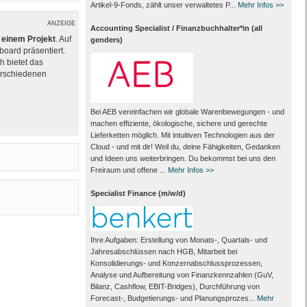
Artikel-9-Fonds, zählt unser verwaltetes P...
Mehr Infos >>
ANZEIGE
Accounting Specialist / Finanzbuchhalter*in (all
einem Projekt
. Auf
genders)
board präsentiert.
 bietet das
erschiedenen
Bei AEB vereinfachen wir globale Warenbewegungen - und
machen effiziente, ökologische, sichere und gerechte
Lieferketten möglich. Mit intuitiven Technologien aus der
Cloud - und mit dir! Weil du, deine Fähigkeiten, Gedanken
und Ideen uns weiterbringen. Du bekommst bei uns den
Freiraum und offene ...
Mehr Infos >>
Specialist Finance (m/w/d)
Ihre Aufgaben: Erstellung von Monats‑, Quartals‑ und
Jahresabschlüssen nach HGB, Mitarbeit bei
Konsolidierungs‑ und Konzernabschlussprozessen,
Analyse und Aufbereitung von Finanzkennzahlen (GuV,
Bilanz, Cashflow, EBIT-Bridges), Durchführung von
Forecast‑, Budgetierungs‑ und Planungsprozes...
Mehr