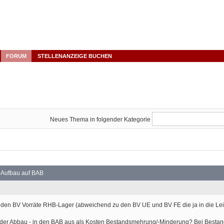
FORUM
STELLENANZEIGE BUCHEN
Neues Thema in folgender Kategorie
-Aufbau auf BAB
den BV Vorräte RHB-Lager (abweichend zu den BV UE und BV FE die ja in die Lei
- oder Abbau - in den BAB aus als Kosten Bestandsmehrung/-Minderung? Bei Bestand